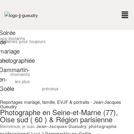
vos Instants
sublimés pour toujours
vos
moments
les plus
précieux
Reportages mariage, famille, EVJF & portraits - Jean-Jacques
Gueudry
Photographe en Seine-et-Marne (77),
Oise sud ( 60 ) & Région parisienne
Bienvenue, je suis
Jean-Jacques Gueudry
,
photographe
professionnel
basé à
Dammartin‑en‑Goële
.