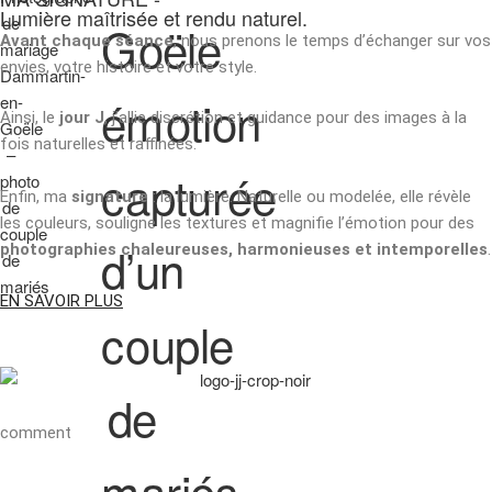
Lumière maîtrisée et rendu naturel.
Avant chaque séance
, nous prenons le temps d’échanger sur vos
envies, votre histoire et votre style.
Ainsi, le
jour J
, j’allie discrétion et guidance pour des images à la
fois naturelles et raffinées.
Enfin, ma
signature
: la lumière. Naturelle ou modelée, elle révèle
les couleurs, souligne les textures et magnifie l’émotion pour des
photographies chaleureuses, harmonieuses et intemporelles
.
EN SAVOIR PLUS
comment