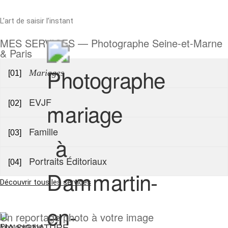
L’art de saisir l’instant
MES SERVICES — Photographe Seine-et-Marne
& Paris
Mariages
[01]
EVJF
[02]
Famille
[03]
Portraits Éditoriaux
[04]
Découvrir tous les services
Un reportage photo à votre image
MA SIGNATURE -